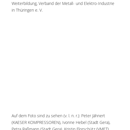
Weiterbildung, Verband der Metall- und Elektro-Industrie
in Thüringen e. V.
Auf dem Foto sind zu sehen (v. l. n. r.): Peter Jähnert
(KAESER KOMPRESSOREN), Ivonne Hebel (Stadt Gera),
Petra Raßmann (Stadt Gera), Kristin Florschütz (VMET),