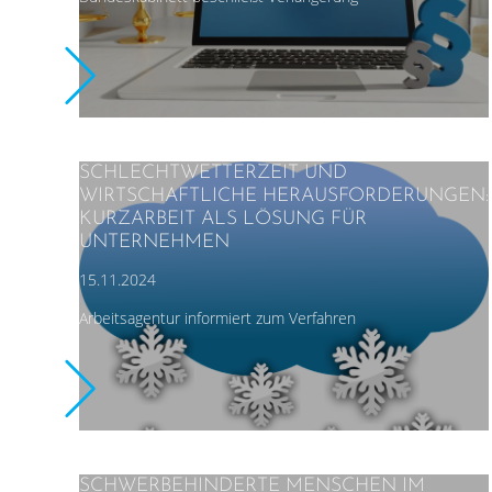
SCHLECHTWETTERZEIT UND
WIRTSCHAFTLICHE HERAUSFORDERUNGEN:
KURZARBEIT ALS LÖSUNG FÜR
UNTERNEHMEN
15.11.2024
Arbeitsagentur informiert zum Verfahren
SCHWERBEHINDERTE MENSCHEN IM