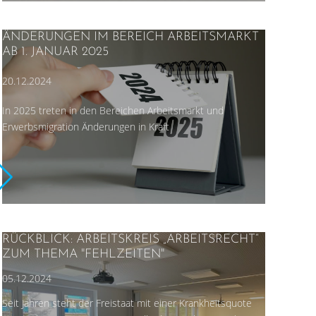
ÄNDERUNGEN IM BEREICH ARBEITSMARKT
AB 1. JANUAR 2025
20.12.2024
In 2025 treten in den Bereichen Arbeitsmarkt und
Erwerbsmigration Änderungen in Kraft
RÜCKBLICK: ARBEITSKREIS „ARBEITSRECHT“
ZUM THEMA "FEHLZEITEN"
05.12.2024
Seit Jahren steht der Freistaat mit einer Krankheitsquote