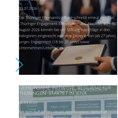
21.07.2026
Die Thüringer Ehrenamtsstiftung schreibt erneut den Titel
„Thüringer Engagement-Botschafter" aus. Noch bis zum 30.
August 2026 können bei der Stiftung Vorschläge in drei
Kategorien eingereicht wer-den: Einzelperson (ab 27 Jahre),
Junges Engagement (18 bis 27 Jahre) sowie
Unternehmen/Unternehmer.
GEMEINSAME INITIATIVE „RESILIENZ FÜR
THÜRINGEN“ STARTET IN JENA
06.03.2026
Mit dem Auftakt des neuen Arbeitskreises „Wirtschaft,
Verteidigung und Sicherheit“ in Jena hat der Verband der