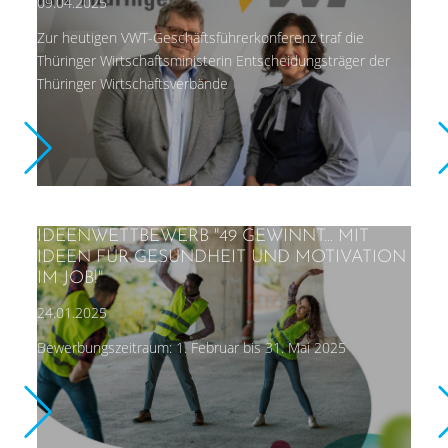
09.04.2025
Zur heutigen VWT-Geschäftsführerkonferenz traf die
Thüringer Wirtschaftsministerin Entscheidungsträger der
Thüringer Wirtschaftsverbände
IDEENWETTBEWERB "49 GEWINNT… MIT
IDEEN FÜR GESUNDHEIT UND MOTIVATION
IM JOB!"
24.01.2025
Bewerbungszeitraum: 1. Februar bis 31. Mai 2025