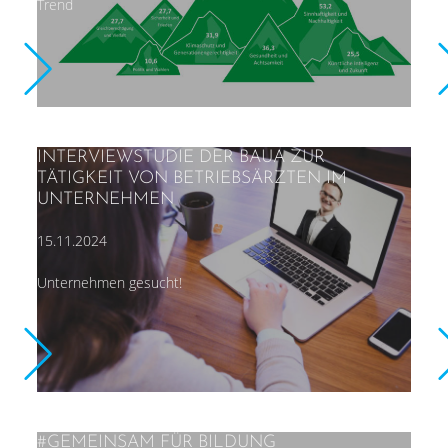
Trend
INTERVIEWSTUDIE DER BAUA ZUR
TÄTIGKEIT VON BETRIEBSÄRZTEN IM
UNTERNEHMEN
15.11.2024
Unternehmen gesucht!
#GEMEINSAM FÜR BILDUNG