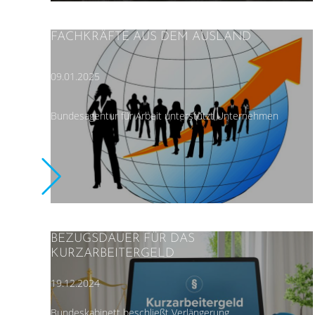
FACHKRÄFTE AUS DEM AUSLAND
09.01.2025
Bundesagentur für Arbeit unterstützt Unternehmen
BEZUGSDAUER FÜR DAS
KURZARBEITERGELD
19.12.2024
Bundeskabinett beschließt Verlängerung