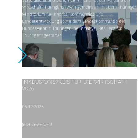
Wirtschaft Thüringens (VWT) gemeinsam mit dem Thüringer
Ministerium für Inneres, Kommunales und
Landesentwicklung sowie dem Landeskommando der
Bundeswehr in Thüringen die Initiative „Resilienz für
Thüringen“ gestartet.
INKLUSIONSPREIS FÜR DIE WIRTSCHAFT
2026
05.12.2025
Jetzt bewerben!