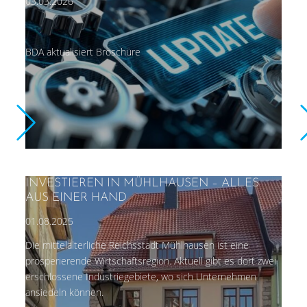
03.03.2026
BDA aktualisiert Broschüre
INVESTIEREN IN MÜHLHAUSEN – ALLES
AUS EINER HAND
01.08.2025
Die mittelalterliche Reichsstadt Mühlhausen ist eine
prosperierende Wirtschaftsregion. Aktuell gibt es dort zwei
erschlossene Industriegebiete, wo sich Unternehmen
ansiedeln können.