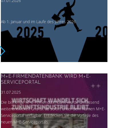
07.01.2026
Ab 1. Januar und im Laufe des Jahres 2026
M+E-FIRMENDATENBANK WIRD M+E-
SERVICEPORTAL
31.07.2025
Die bisherige M+E-Firmendatenbank wurde umfassend
weiterentwickelt und ist ab sofort unter dem Namen M+E-
Serviceportal verfügbar. Entdecken Sie die Vorteile des
neuen M+E-Serviceportals.