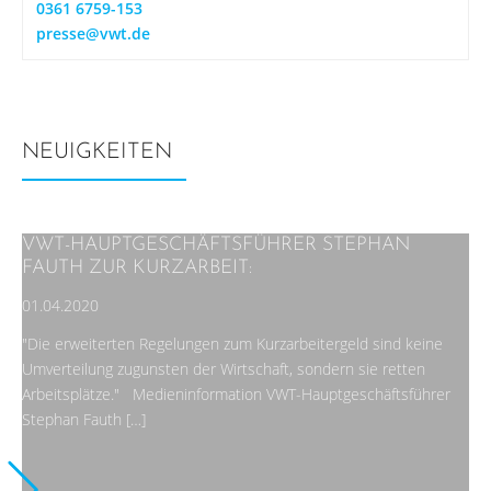
0361 6759-153
presse@vwt.de
NEUIGKEITEN
VWT-HAUPTGESCHÄFTSFÜHRER STEPHAN
FAUTH ZUR KURZARBEIT:
01.04.2020
"Die erweiterten Regelungen zum Kurzarbeitergeld sind keine
Umverteilung zugunsten der Wirtschaft, sondern sie retten
Arbeitsplätze." Medieninformation VWT-Hauptgeschäftsführer
Stephan Fauth […]