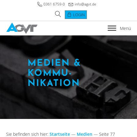
0361 6759-0
info@agvt.de
LOGIN
Menü
MEDIEN &
KOMMU­
NIKATION
Sie befinden sich hier:
Startseite
—
Medien
—
Seite 77