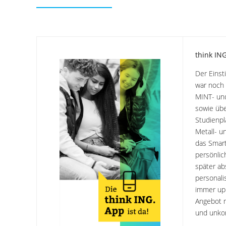
think IN
Der Einst
war noch 
MINT- un
sowie übe
Studienpl
Metall- un
das Smar
persönlic
später ab
personali
immer up 
Angebot m
und unkom