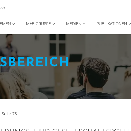
t.de
HEMEN
M+E-GRUPPE
MEDIEN
PUBLIKATIONEN
S­BEREICH
—
Seite 78