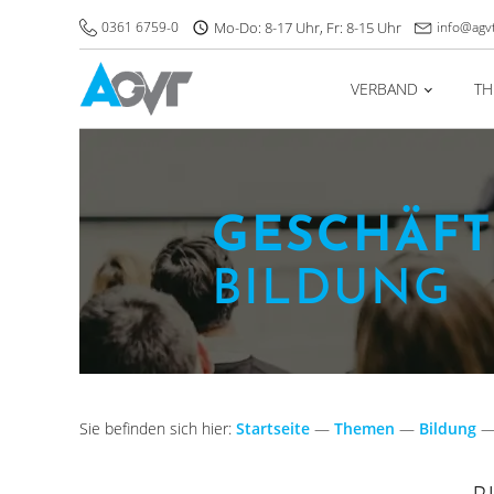
0361 6759-0
Mo-Do: 8-17 Uhr, Fr: 8-15 Uhr
info@agv
VERBAND
T
GESCHÄFT
BILDUNG
Sie befinden sich hier:
Startseite
—
Themen
—
Bildung