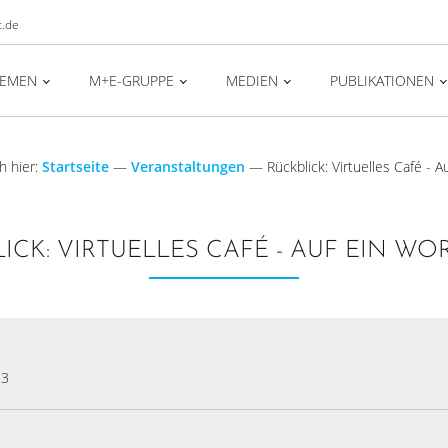
t.de
HEMEN
M+E-GRUPPE
MEDIEN
PUBLIKATIONEN
h hier:
Startseite
—
Veranstaltungen
—
Rückblick: Virtuelles Café - Au
ICK: VIRTUELLES CAFÉ - AUF EIN WORT 
23