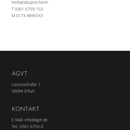
Verbandssprecherin
T 0361 6759-153
M 0173 8899743
AGVT
Lossiusstraße 1
99094 Erfurt
KONTAKT
E-Mail:
info@agvt.de
Tel.:
0361 6759-0