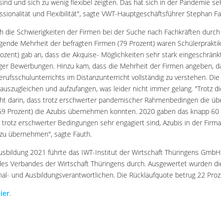
ind und sich zu wenig flexibel zeigten. Das hat sich in der Pandemie seh
sionalität und Flexibilität", sagte VWT-Hauptgeschäftsführer Stephan Fa
 die Schwierigkeiten der Firmen bei der Suche nach Fachkräften durc
egende Mehrheit der befragten Firmen (79 Prozent) waren Schülerprakti
Prozent) gab an, dass die Akquise- Möglichkeiten sehr stark eingeschränk
niger Bewerbungen. Hinzu kam, dass die Mehrheit der Firmen angeben, d
Berufsschulunterrichts im Distanzunterricht vollständig zu verstehen. Di
 auszugleichen und aufzufangen, was leider nicht immer gelang. "Trotz 
cht darin, dass trotz erschwerter pandemischer Rahmenbedingen die ü
69 Prozent) die Azubis übernehmen konnten. 2020 gaben das knapp 60 
n trotz erschwerter Bedingungen sehr engagiert sind, Azubis in der Firm
 zu übernehmen", sagte Fauth.
sbildung 2021 führte das IWT-Institut der Wirtschaft Thüringens GmbH v
des Verbandes der Wirtschaft Thüringens durch. Ausgewertet wurden d
al- und Ausbildungsverantwortlichen. Die Rücklaufquote betrug 22 Proz
ier
.