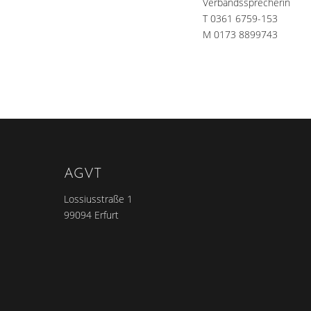
Verbandssprecherin
T 0361 6759-153
M 0173 8899743
AGVT
Lossiusstraße 1
99094 Erfurt