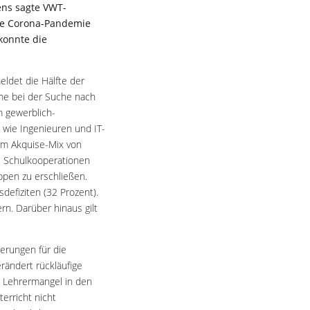
ens sagte VWT-
Die Corona-Pandemie
konnte die
ldet die Hälfte der
eme bei der Suche nach
m gewerblich-
 wie Ingenieuren und IT-
em Akquise-Mix von
, Schulkooperationen
ppen zu erschließen.
defiziten (32 Prozent).
n. Darüber hinaus gilt
erungen für die
rändert rückläufige
 Lehrermangel in den
erricht nicht