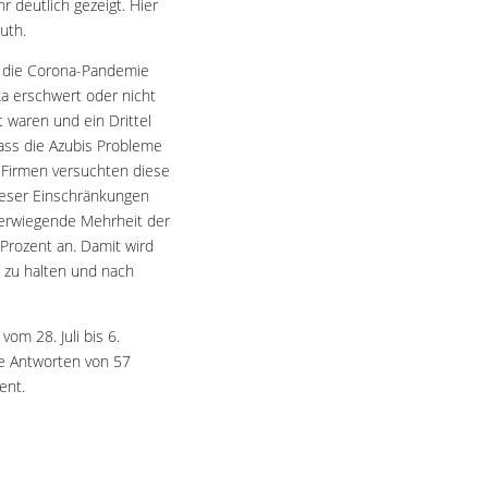
r deutlich gezeigt. Hier
uth.
h die Corona-Pandemie
ka erschwert oder nicht
t waren und ein Drittel
ass die Azubis Probleme
e Firmen versuchten diese
dieser Einschränkungen
berwiegende Mehrheit der
Prozent an. Damit wird
a zu halten und nach
om 28. Juli bis 6.
ie Antworten von 57
ent.