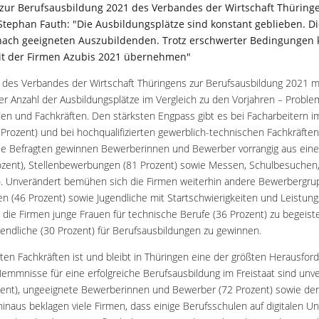
 zur Berufsausbildung 2021 des Verbandes der Wirtschaft Thüring
Stephan Fauth: "Die Ausbildungsplätze sind konstant geblieben. 
 nach geeigneten Auszubildenden. Trotz erschwerter Bedingungen 
t der Firmen Azubis 2021 übernehmen"
 des Verbandes der Wirtschaft Thüringens zur Berufsausbildung 2021 me
er Anzahl der Ausbildungsplätze im Vergleich zu den Vorjahren – Probl
en und Fachkräften. Den stärksten Engpass gibt es bei Facharbeitern i
Prozent) und bei hochqualifizierten gewerblich-technischen Fachkräften
Die Befragten gewinnen Bewerberinnen und Bewerber vorrangig aus ein
zent), Stellenbewerbungen (81 Prozent) sowie Messen, Schulbesuchen
t). Unverändert bemühen sich die Firmen weiterhin andere Bewerbergru
n (46 Prozent) sowie Jugendliche mit Startschwierigkeiten und Leistungs
ie Firmen junge Frauen für technische Berufe (36 Prozent) zu begeister
endliche (30 Prozent) für Berufsausbildungen zu gewinnen.
en Fachkräften ist und bleibt in Thüringen eine der größten Herausford
Hemmnisse für eine erfolgreiche Berufsausbildung im Freistaat sind unve
ent), ungeeignete Bewerberinnen und Bewerber (72 Prozent) sowie der
inaus beklagen viele Firmen, dass einige Berufsschulen auf digitalen Unt