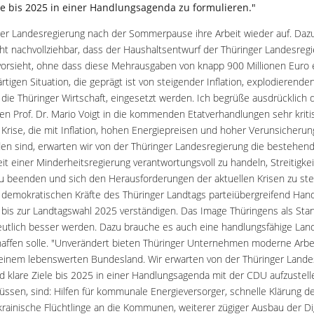
e bis 2025 in einer Handlungsagenda zu formulieren."
er Landesregierung nach der Sommerpause ihre Arbeit wieder auf. Daz
cht nachvollziehbar, dass der Haushaltsentwurf der Thüringer Landesreg
 vorsieht, ohne dass diese Mehrausgaben von knapp 900 Millionen Euro 
tigen Situation, die geprägt ist von steigender Inflation, explodierende
die Thüringer Wirtschaft, eingesetzt werden. Ich begrüße ausdrücklich
n Prof. Dr. Mario Voigt in die kommenden Etatverhandlungen sehr kriti
n Krise, die mit Inflation, hohen Energiepreisen und hoher Verunsiche
en sind, erwarten wir von der Thüringer Landesregierung die bestehen
eit einer Minderheitsregierung verantwortungsvoll zu handeln, Streitigke
zu beenden und sich den Herausforderungen der aktuellen Krisen zu ste
e demokratischen Kräfte des Thüringer Landtags parteiübergreifend Hand
n bis zur Landtagswahl 2025 verständigen. Das Image Thüringens als St
utlich besser werden. Dazu brauche es auch eine handlungsfähige Land
fen solle. "Unverändert bieten Thüringer Unternehmen moderne Arbei
einem lebenswerten Bundesland. Wir erwarten von der Thüringer Lande
d klare Ziele bis 2025 in einer Handlungsagenda mit der CDU aufzustell
ssen, sind: Hilfen für kommunale Energieversorger, schnelle Klärung d
ukrainische Flüchtlinge an die Kommunen, weiterer zügiger Ausbau der Di