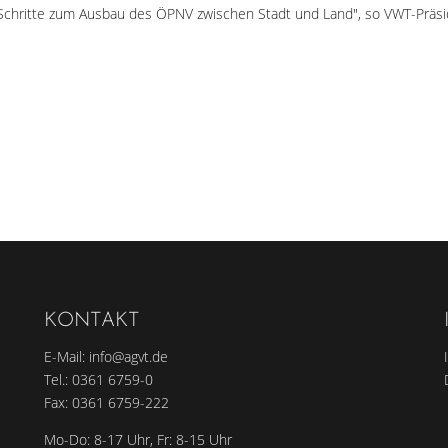
Schritte zum Ausbau des ÖPNV zwischen Stadt und Land", so VWT-Präsi
KONTAKT
E-Mail:
info@agvt.de
Tel.:
0361 6759-0
Fax: 0361 6759-222
Mo-Do: 8-17 Uhr, Fr: 8-15 Uhr