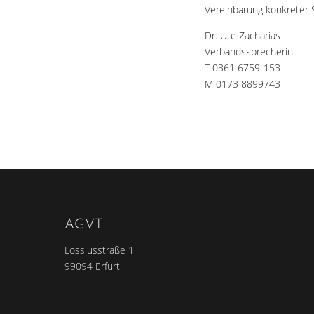
Vereinbarung konkreter 
Dr. Ute Zacharias
Verbandssprecherin
T 0361 6759-153
M 0173 8899743
AGVT
Lossiusstraße 1
99094 Erfurt