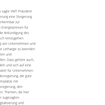
u sagte VWT-Präsident
ierung eine Steigerung
erkennbar zur
n Energiepreisen für
 die Ankündigung des
sch reinzugehen.
rung von Unternehmen und
de Lethargie zu beenden
iten und
llen. Dazu gehöre auch,
eln und sich auf eine
andort für Unternehmen
esregierung, die gute
tsplätze mit
sregierung, den
en. Themen, die hier
er zugesagten
gitalisierung und