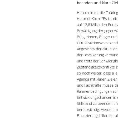
beenden und klare Ziel
Heute nimmt die Thüring
Hartmut Koch: "Es ist ni
auf 12,8 Milliarden Euro
Bewältigung der gegenwär
Bürgerinnen, Bürger und 
CDU-Fraktionsvorsitzende
Angesichts der aktuelle
der Bevölkerung verbund
und trotz der Schwierigk
Zuständigkeitskonflikte 
so Koch weiter, dass all
Agenda mit klaren Ziele
und Fachkräfte müsse de
Rahmenbedingungen schaf
Entwicklungschancen in 
Stillstand zu beenden un
berücksichtigt werden mü
Finanzierungshilfen für 