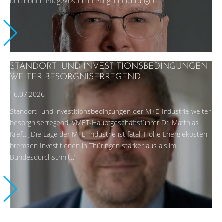
den hohen Pflegekosten in Pflegeeinrichtungen
STANDORT- UND INVESTITIONSBEDINGUNGEN
WEITER BESORGNISERREGEND
16.07.2026
Standort- und Investitionsbedingungen der M+E-Industrie weiter
besorgniserregend. VMET-Hauptgeschäftsführer Dr. Matthias
Kreft: „Die Lage der M+E-Industrie ist fatal: Hohe Energiekosten
bremsen Investitionen in Thüringen stärker aus als im
Bundesdurchschnitt.“