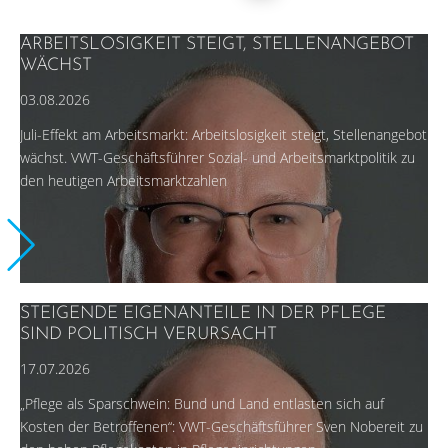
ARBEITSLOSIGKEIT STEIGT, STELLENANGEBOT
WÄCHST
03.08.2026
Juli-Effekt am Arbeitsmarkt: Arbeitslosigkeit steigt, Stellenangebot
wächst. VWT-Geschäftsführer Sozial- und Arbeitsmarktpolitik zu
den heutigen Arbeitsmarktzahlen
STEIGENDE EIGENANTEILE IN DER PFLEGE
SIND POLITISCH VERURSACHT
17.07.2026
„Pflege als Sparschwein: Bund und Land entlasten sich auf
Kosten der Betroffenen“: VWT-Geschäftsführer Sven Nobereit zu