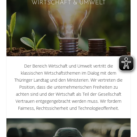
WIRTSCHAFT & UMWELT
Der Bereich Wirtschaft und Umwelt vertritt die
klassischen Wirtschafts­themen im Dialog mit dem
Thüringer Landtag und den Ministerien. Wir vertreten die
Position, dass die unternehmerischen Freiheiten zu
achten sind und der Wirtschaft als Teil der Gesellschaft
Vertrauen entgegen­gebracht werden muss. Wir fordern
Fairness, Rechtssicherheit und Technologieoffenheit.